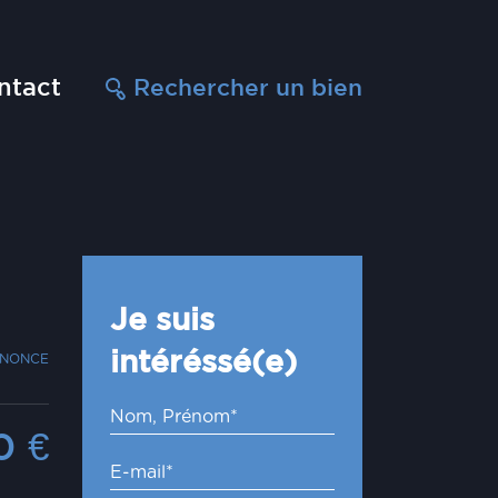
ntact
Rechercher un bien
Je suis
intéréssé(e)
NNONCE
00
€