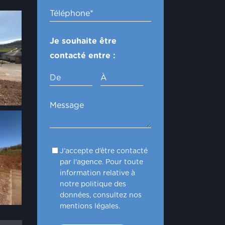
Je souhaite être
contacté entre :
De
À
J’accepte d’être contacté
par l'agence. Pour toute
information relative à
notre politique des
données, consultez nos
mentions légales.