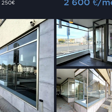
2 600
€
/m
250
€