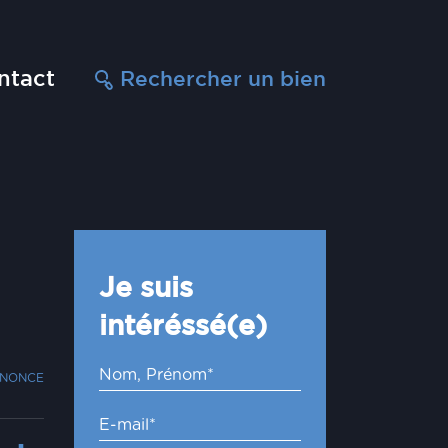
ntact
Rechercher un bien
Je suis
intéréssé(e)
NNONCE