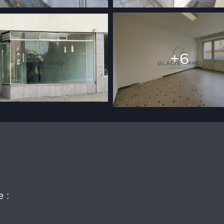
+6
 :