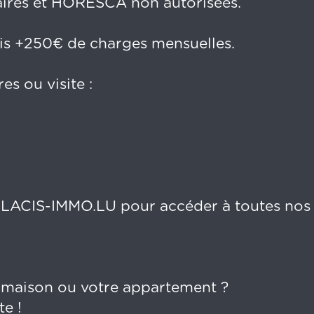
ntaires et HORESCA non autorisées.
ois +250€ de charges mensuelles.
s ou visite :
CIS-IMMO.LU pour accéder à toutes nos
 maison ou votre appartement ?
e !