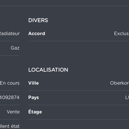
DIVERS
Radiateur
Accord
Exclus
Gaz
LOCALISATION
En cours
Ville
Oberkor
4092874
Pays
L
Vente
Étage
lent état