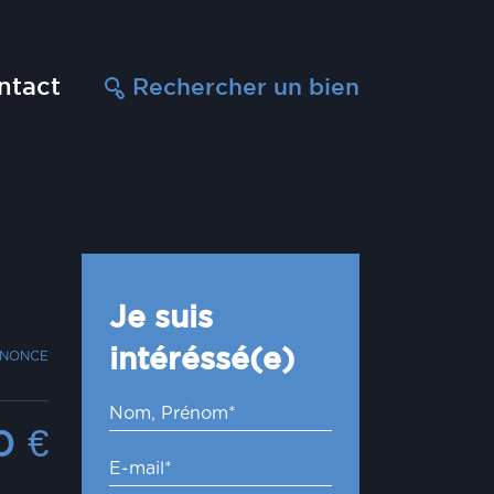
ntact
Rechercher un bien
Je suis
intéréssé(e)
NNONCE
00
€