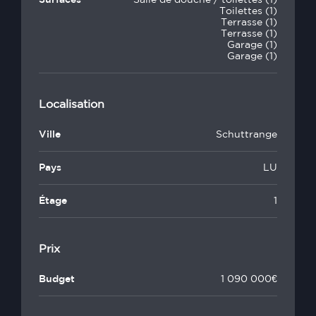
Surfaces
Salle de douche / toilettes (1)
Toilettes (1)
Terrasse (1)
Terrasse (1)
Garage (1)
Garage (1)
Localisation
Ville
Schuttrange
Pays
LU
Étage
1
Prix
Budget
1 090 000€