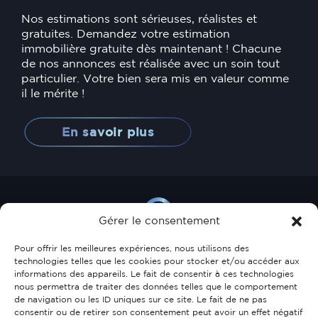
Nos estimations sont sérieuses, réalistes et
gratuites. Demandez votre estimation
immobilière gratuite dès maintenant ! Chacune
de nos annonces est réalisée avec un soin tout
particulier. Votre bien sera mis en valeur comme
il le mérite !
En savoir plus
Gérer le consentement
Pour offrir les meilleures expériences, nous utilisons des
technologies telles que les cookies pour stocker et/ou accéder aux
informations des appareils. Le fait de consentir à ces technologies
35, allée Scheffer
nous permettra de traiter des données telles que le comportement
de navigation ou les ID uniques sur ce site. Le fait de ne pas
L-2520 Luxembourg
consentir ou de retirer son consentement peut avoir un effet négatif