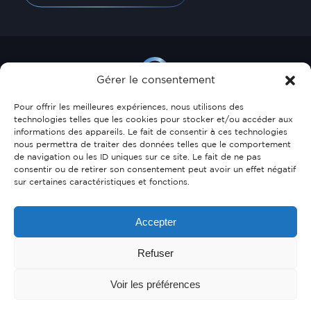
Gérer le consentement
Pour offrir les meilleures expériences, nous utilisons des
technologies telles que les cookies pour stocker et/ou accéder aux
informations des appareils. Le fait de consentir à ces technologies
35, allée Scheffer
nous permettra de traiter des données telles que le comportement
de navigation ou les ID uniques sur ce site. Le fait de ne pas
L-2520 Luxembourg
consentir ou de retirer son consentement peut avoir un effet négatif
sur certaines caractéristiques et fonctions.
27 47 72
info@glacis-immo.lu
Accepter
Refuser
F
L
Voir les préférences