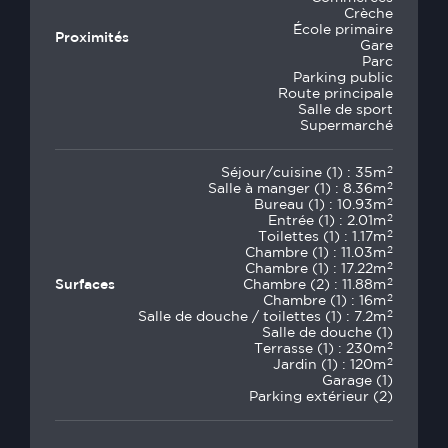
Crèche
École primaire
Proximités
Gare
Parc
Parking public
Route principale
Salle de sport
Supermarché
2
Séjour/cuisine (1) : 35m
2
Salle à manger (1) : 8.36m
2
Bureau (1) : 10.93m
2
Entrée (1) : 2.01m
2
Toilettes (1) : 1.17m
2
Chambre (1) : 11.03m
2
Chambre (1) : 17.22m
2
Surfaces
Chambre (2) : 11.88m
2
Chambre (1) : 16m
2
Salle de douche / toilettes (1) : 7.2m
Salle de douche (1)
2
Terrasse (1) : 230m
2
Jardin (1) : 120m
Garage (1)
Parking extérieur (2)