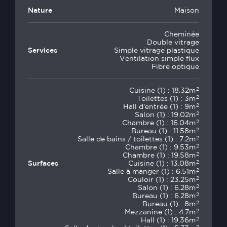
Nature
Maison
Cheminée
Double vitrage
Services
Simple vitrage plastique
Ventilation simple flux
Fibre optique
2
Cuisine (1) : 18.32m
2
Toilettes (1) : 3m
2
Hall d'entrée (1) : 9m
2
Salon (1) : 19.02m
2
Chambre (1) : 16.04m
2
Bureau (1) : 11.58m
2
Salle de bains / toilettes (1) : 7.2m
2
Chambre (1) : 9.53m
2
Chambre (1) : 19.58m
2
Surfaces
Cuisine (1) : 13.08m
2
Salle à manger (1) : 6.51m
2
Couloir (1) : 23.25m
2
Salon (1) : 6.28m
2
Bureau (1) : 6.28m
2
Bureau (1) : 8m
2
Mezzanine (1) : 4.7m
2
Hall (1) : 19.36m