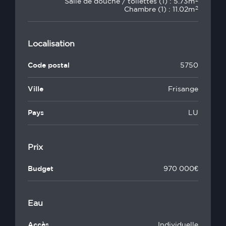
2
Salle de douche / toilettes (1) : 5.73m
2
Chambre (1) : 11.02m
Localisation
Code postal
5750
Ville
Frisange
Pays
LU
Prix
Budget
970 000€
Eau
Accès
Individuelle