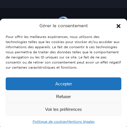
Gérer le consentement
Pour offrir les meilleures expériences, nous utilisons des
technologies telles que les cookies pour stocker et/ou accéder aux
informations des appareils. Le fait de consentir à ces technologies
35, allée Scheffer
nous permettra de traiter des données telles que le comportement
de navigation ou les ID uniques sur ce site. Le fait de ne pas
L-2520 Luxembourg
consentir ou de retirer son consentement peut avoir un effet négatif
sur certaines caractéristiques et fonctions.
27 47 72
info@glacis-immo.lu
Accepter
Refuser
F
L
Voir les préférences
Politique de cookies
Mentions légales
Mentions légales
Politique de cookies
h2a.lu