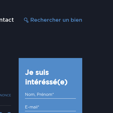
ntact
Rechercher un bien
Je suis
intéréssé(e)
NNONCE