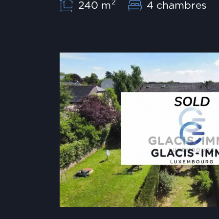
2
240 m
4 chambres