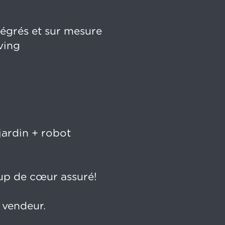
tégrés et sur mesure
ving
jardin + robot
up de cœur assuré!
 vendeur.