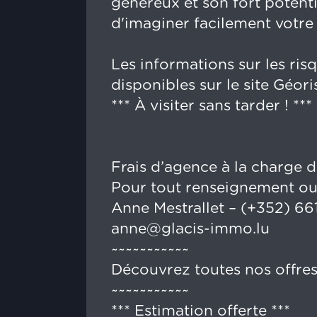
généreux et son fort poten
d'imaginer facilement votre 
Les informations sur les ris
disponibles sur le site Géor
*** À visiter sans tarder ! ***
Frais d’agence à la charge 
Pour tout renseignement ou 
Anne Mestrallet – (+352) 66
anne@glacis-immo.lu
~~~~~~~~~~~
Découvrez toutes nos offres
~~~~~~~~~~~
*** Estimation offerte ***