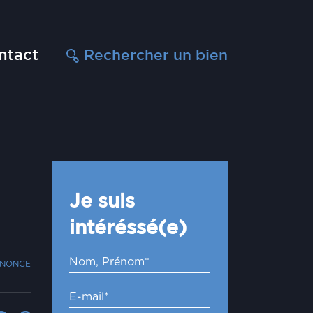
ntact
Rechercher un bien
Je suis
intéréssé(e)
NNONCE