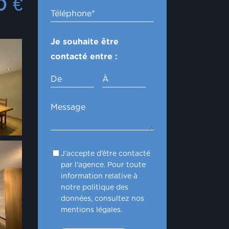
00
€
Je souhaite être
contacté entre :
De
À
J’accepte d’être contacté
par l'agence. Pour toute
information relative à
notre politique des
données, consultez nos
mentions légales.