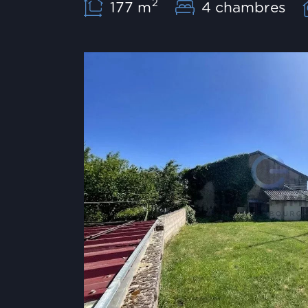
2
177 m
4 chambres