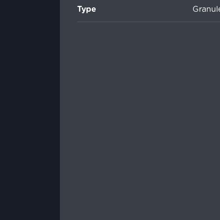
Type
Granul