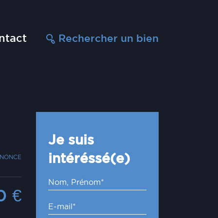
ntact
Rechercher un bien
Je suis
intéréssé(e)
NNONCE
00
€