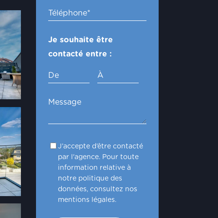
Je souhaite être
contacté entre :
De
À
J’accepte d’être contacté
par l'agence. Pour toute
information relative à
notre politique des
données, consultez nos
mentions légales.