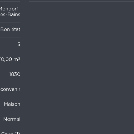
Mondorf-
es-Bains
Bon état
5
2
70,00 m
1830
convenir
Maison
Normal