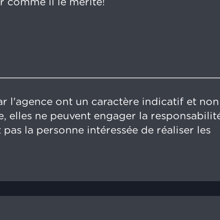
r comme il le mérite!
__________________________________
r l'agence ont un caractère indicatif et non
, elles ne peuvent engager la responsabilit
 pas la personne intéressée de réaliser les