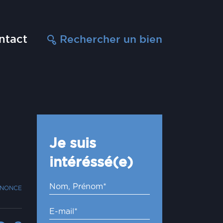
ntact
Rechercher un bien
Je suis
intéréssé(e)
NNONCE