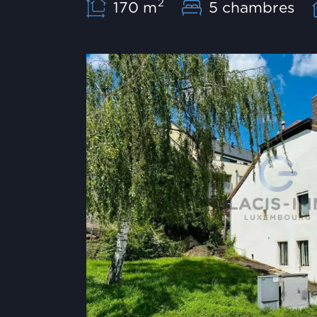
2
170 m
5 chambres