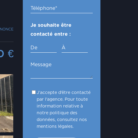
Je souhaite être
NNONCE
contacté entre :
De
À
00
€
J’accepte d’être contacté
par l'agence. Pour toute
information relative à
notre politique des
données, consultez nos
mentions légales.