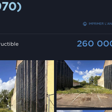
970)
IMPRIMER L'A
260 0
ructible