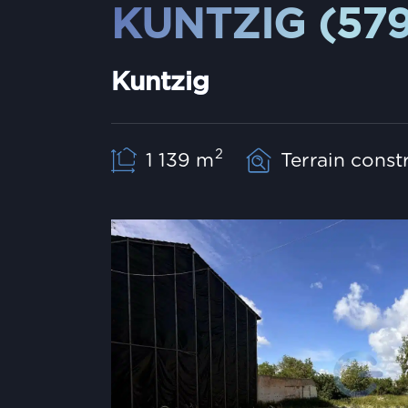
KUNTZIG (57
Kuntzig
2
1 139 m
Terrain const