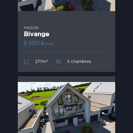
MAISON
Bivange
8 500
€
/mois
2
277m
5 chambres