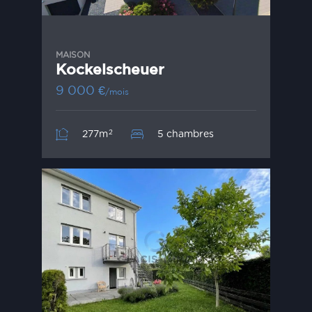
MAISON
Kockelscheuer
9 000
€
/mois
2
277m
5 chambres